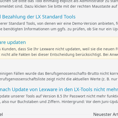
suchen Sie bitte das Tool einmalig explizit als Administrator zu st
emeldet sind. Dazu klicken Sie bitte mit der rechten Maustaste a
 Bezahlung der LX Standard Tools
serer Standard Tools, von denen wir eine Demo-Version anbieten, 
e benötigten Informationen um ggfs. zu prüfen, ob Sie nur ein Up
re updaten
 Kunden, dass Sie Ihr Lexware nicht updaten, weil sie die neuen F
t nicht alle Fakten bei dieser Entscheidung berücksichtigt. Bei An
nigen Fällen wurde das Berufsgenossenschafts-Brutto nicht korre
ufsgenossenschaftsliste zeigt nicht die aktuellen Werte (z. B. nur
nach Update von Lexware in den LX-Tools nicht mehr 
ate unserer Tools auf Version 8.5 Ihr Passwort nicht mehr funkti
 also nur Buchstaben und Ziffern. Hintergrund: Vor dem Juni-Upda
el
Neuester Art