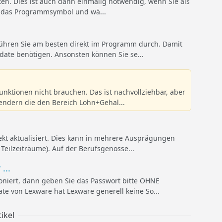
arten. Dies ist auch dann einmalig notwendig, wenn Sie als
uf das Programmsymbol und wä...
führen Sie am besten direkt im Programm durch. Damit
date benötigen. Ansonsten können Sie se...
unktionen nicht brauchen. Das ist nachvollziehbar, aber
wendern die den Bereich Lohn+Gehal...
kt aktualisiert. Dies kann in mehrere Ausprägungen
 Teilzeiträume). Auf der Berufsgenosse...
...
oniert, dann geben Sie das Passwort bitte OHNE
te von Lexware hat Lexware generell keine So...
ikel