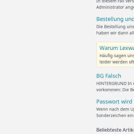
In diesem Fall ver
Administrator ang
Bestellung und
Die Bestellung un
haben wir dann all
Warum Lexwa
Häufig sagen uns
leider werden of
BG Falsch
HINTERGRUND In ei
vorkommen: Die Ber
Passwort wird 
Wenn nach dem Upd
Sonderzeichen ein,
Beliebteste Artik