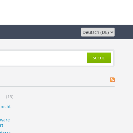
SUCHE
(13)
 nicht
xware
rt