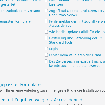
Der Dienst Lexware Update
Lizenzbedingungen & Anzahl benöt
t gestartet
Lizenzen
on Outlook beim Versand
Zugriff auf Update- und Lizenzserv
über Proxy-Server
gepasster Formulare
Fehlermeldungen mit Zugriff verwe
Access denied
Wie ist die Update-Politik für die To
Bestellung und Bezahlung der LX
Standard Tools
Login
Fehler beim Validieren der Firma
Das Zielverzeichnis existiert nicht 
konnte auch nicht erstellt werden
ngepasster Formulare
ir Ihnen eine Anleitung zusammengestellt, die die Installation 
n mit Zugriff verweigert / Access denied