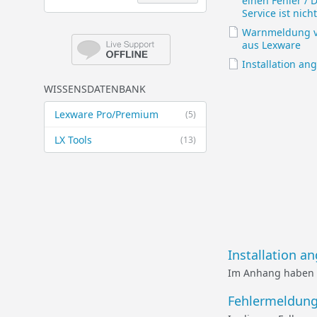
einen Fehler / 
Service ist nich
Warnmeldung v
aus Lexware
Installation an
WISSENSDATENBANK
Lexware Pro/Premium
(5)
LX Tools
(13)
Installation a
Im Anhang haben w
Fehlermeldunge