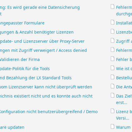
ng: Es wird gerade eine Datensicherung
Fehlerm
t
durchge
 angepasster Formulare
Install
gungen & Anzahl benötigter Lizenzen
Lizenzb
Update- und Lizenzserver über Proxy-Server
Zugriff
gen mit Zugriff verweigert / Access denied
Fehlerm
Validieren der Firma
Fehler 
pdate-Politik für die Tools
Wie ist 
nd Bezahlung der LX Standard Tools
Bestell
vom Lizenzserver kann nicht überprüft werden
Die Ant
eichnis existiert nicht und es konnte auch nicht
Das Ziel
erst...
Konfiguration nicht benutzerübergreifend / Demo
Lizenz 
Versi...
are updaten
Warum 