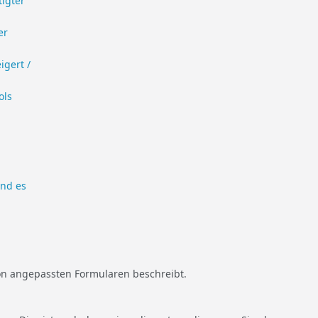
igter
er
igert /
ols
und es
von angepassten Formularen beschreibt.