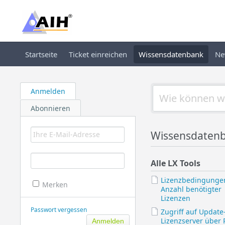
Startseite
Ticket einreichen
Wissensdatenbank
Ne
Anmelden
Abonnieren
Wissensdatenba
Alle LX Tools
Lizenzbedingunge
Merken
Anzahl benötigter
Lizenzen
Passwort vergessen
Zugriff auf Update
Lizenzserver über 