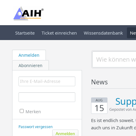
Startseite
Ticket einreichen
Wissensdatenbank
Ne
Anmelden
Abonnieren
News
Supp
AUG
15
Gepostet von A
Merken
Es ist endlich sowei
Passwort vergessen
auch uns in Zukunft d